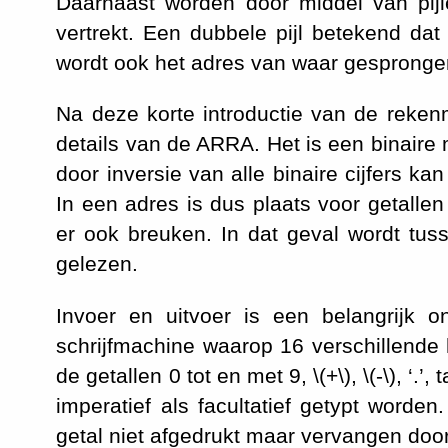
Daarnaast worden door middel van pi
vertrekt. Een dubbele pijl betekend dat
wordt ook het adres van waar gespronge
Na deze korte introductie van de reke
details van de ARRA. Het is een binaire 
door inversie van alle binaire cijfers k
In een adres is dus plaats voor getalle
er ook breuken. In dat geval wordt tu
gelezen.
Invoer en uitvoer is een belangrijk
schrijfmachine waarop 16 verschillende
de getallen 0 tot en met 9,
\(+\)
,
\(-\)
, ‘.’
imperatief als facultatief getypt worden
getal niet afgedrukt maar vervangen door