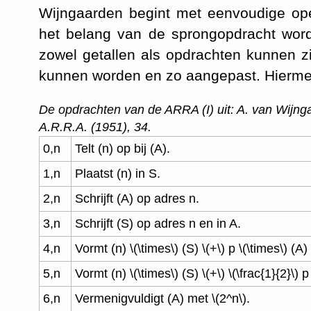
Wijngaarden begint met eenvoudige ope
het belang van de sprongopdracht word
zowel getallen als opdrachten kunnen zi
kunnen worden en zo aangepast. Hierm
De opdrachten van de ARRA (I) uit: A. van Wijn
A.R.R.A.
(1951), 34.
0,n
Telt (n) op bij (A).
1,n
Plaatst (n) in S.
2,n
Schrijft (A) op adres n.
3,n
Schrijft (S) op adres n en in A.
4,n
Vormt (n)
\(\times\)
(S)
\(+\)
p
\(\times\)
(A) 
5,n
Vormt (n)
\(\times\)
(S)
\(+\)
\(\frac{1}{2}\)
p 
6,n
Vermenigvuldigt (A) met
\(2^n\)
.