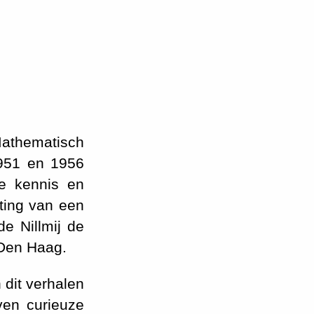
Mathematisch
1951 en 1956
e kennis en
hting van een
de Nillmij de
 Den Haag.
 dit verhalen
ven curieuze