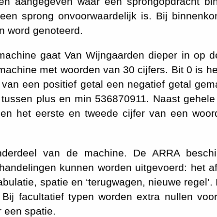
jlen aangegeven waar een sprongopdracht b
 een sprong onvoorwaardelijk is. Bij binnenk
n word genoteerd.
nmachine gaat Van Wijngaarden dieper in op d
machine met woorden van 30 cijfers. Bit 0 is he
an van een positief getal een negatief getal ge
n tussen plus en min 536870911. Naast gehele 
ssen het eerste en tweede cijfer van een wo
 onderdeel van de machine. De ARRA beschi
 handelingen kunnen worden uitgevoerd: het a
, tabulatie, spatie en ‘terugwagen, nieuwe regel’
. Bij facultatief typen worden extra nullen vo
 een spatie.