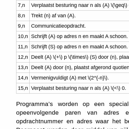
7,n
Verplaatst besturing naar n als (A)
\(\geq\)
8,n
Trekt (n) af van (A).
9,n
Communicatieopdracht.
10,n
Schrijft (A) op adres n en maakt A schoon.
11,n
Schrijft (S) op adres n en maakt A schoon.
12,n
Deelt (A)
\(+\)
p
\(\times\)
(S) door (n), plaa
13,n
Deelt (A) door (n), plaatst afgerond quotie
14,n
Vermenigvuldigt (A) met
\(2^{-n}\)
.
15,n
Verplaatst besturing naar n als (A)
\(<\)
0.
Programma’s worden op een speciale
opeenvolgende paren van adres e
opdrachtnummer en adres waar het be