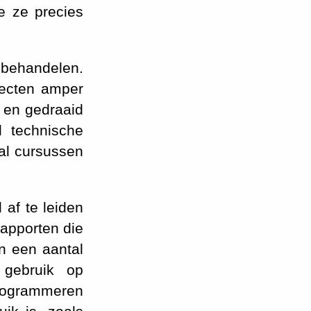
e ze precies
t behandelen.
pecten amper
n en gedraaid
l technische
al cursussen
 af te leiden
rapporten die
n een aantal
 gebruik op
programmeren