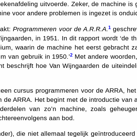
ekenafdeling uitvoerde. Zeker, de machine is 
ine voor andere problemen is ingezet is onduid
1
aakt:
Programmeren voor de A.R.R.A.
geschre
ngaarden, in 1951. In dit rapport wordt ‘de t
ium, waarin de machine het eerst gebracht z
2
m van gebruik in 1950.’
Met andere woorden,
nt beschrijft hoe Van Wijngaarden de uiteinde
t geen cursus programmeren voor de ARRA, het
n de ARRA. Het begint met de introductie van 
nderdelen van zo’n machine, zoals geheugen
achtereenvolgens aan bod.
er), die niet allemaal tegelijk geïntroduceer