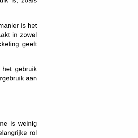
ik is, zoals
manier is het
akt in zowel
keling geeft
 het gebruik
rgebruik aan
e is weinig
angrijke rol