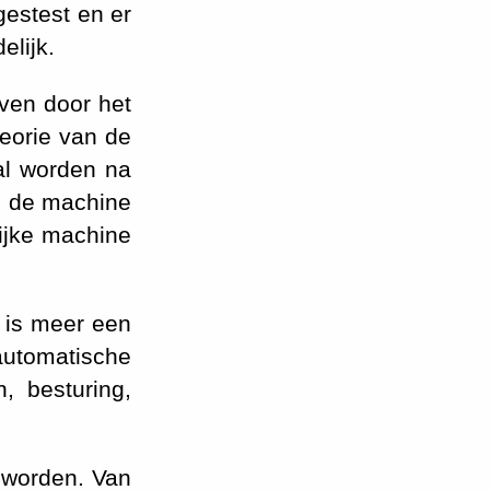
gestest en er
elijk.
ven door het
heorie van de
al worden na
 de machine
lijke machine
 is meer een
automatische
, besturing,
d worden. Van