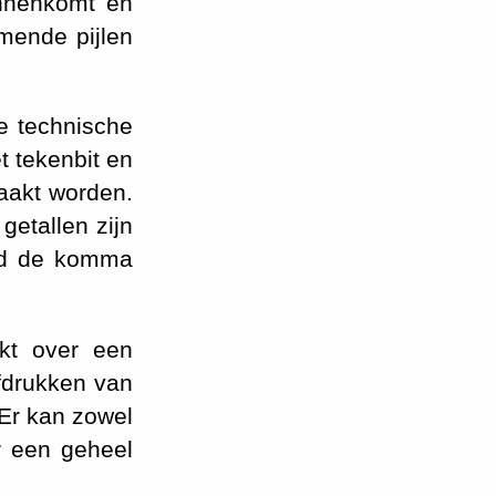
innenkomt en
omende pijlen
e technische
t tekenbit en
maakt worden.
getallen zijn
ord de komma
kt over een
fdrukken van
. Er kan zowel
or een geheel