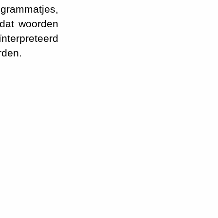
ogrammatjes,
 dat woorden
ïnterpreteerd
rden.